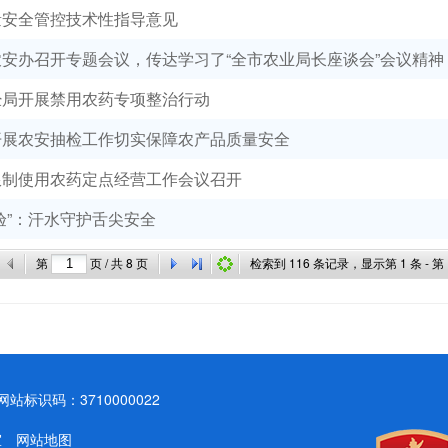
量安全管控技术性指导意见
安办召开专题会议，传达学习了“全市农业局长座谈会”会议精神
经局开展禁用农药专项整治行动
开展农安抽检工作切实保障农产品质量安全
限制使用农药定点经营工作会议召开
验”：汗水守护舌尖安全
第
页 / 共
8
页
检索到
116
条记录，显示第
1
条 - 第
标识码：3710000022
公室
网站地图