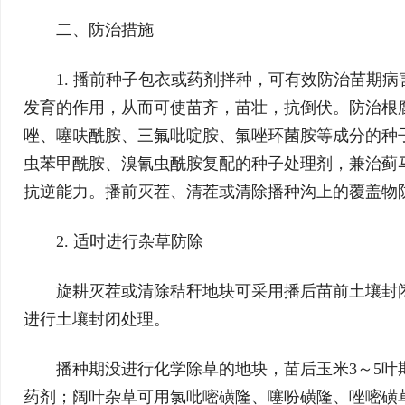
二、防治措施
1. 播前种子包衣或药剂拌种，可有效防治苗期
发育的作用，从而可使苗齐，苗壮，抗倒伏。防治根腐
唑、噻呋酰胺、三氟吡啶胺、氟唑环菌胺等成分的种
虫苯甲酰胺、溴氰虫酰胺复配的种子处理剂，兼治蓟
抗逆能力。播前灭茬、清茬或清除播种沟上的覆盖物
2. 适时进行杂草防除
旋耕灭茬或清除秸秆地块可采用播后苗前土壤封
进行土壤封闭处理。
播种期没进行化学除草的地块，苗后玉米3～5叶
药剂；阔叶杂草可用氯吡嘧磺隆、噻吩磺隆、唑嘧磺