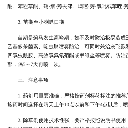
酮、苯唑草酮、硝·烟·莠去津、烟嘧·莠·氯吡或苯唑·
3. 苗期至小喇叭口期
苗期是蓟马发生高峰期，如不及时防治极易造成
乙基多杀菌素、啶虫脒喷雾防治，可同时兼治灰飞虱
四氯虫酰胺、高效氯氟氰菊酯或甲维盐等喷雾。防治
部，隔5～7天再喷一次。
三、注意事项
1. 药剂用量要准确，严格按药剂标签标注的推
施药时间选择在晴天上午10点以前和下午4点以后，喷
2. 除草剂使用技术性强，要严格按照说明书使